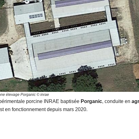
nne élevage Porganic © inrae
xpérimentale porcine INRAE baptisée
Porganic
, conduite en
agr
st en fonctionnement depuis mars 2020.