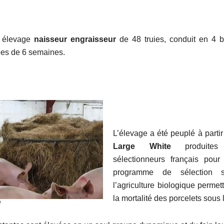
un élevage
naisseur engraisseur
de 48 truies, conduit en 4
ées de 6 semaines.
L’élevage a été peuplé à parti
Large White
produit
sélectionneurs français pour
programme de sélection s
l’agriculture biologique permett
la mortalité des porcelets sous 
I