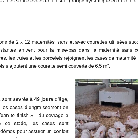
stantes sont élevées en un seul groupe dynamique et du foin leur
ns de 2 x 12 maternités, sans et avec courettes utilisées suc
estantes arrivent pour la mise-bas dans la maternité sans co
s, les truies et les porcelets rejoignent les cases de maternité
s s’ajoutent une courette semi couverte de 6,5 m².
s sont
sevrés à 49 jours
d’âge,
nt les cases d’engraissement en
an to finish » : du sevrage à
 A ce stade, les cases sont
dômes pour assurer un confort