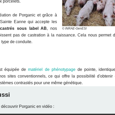
x porcelets.
éation de Porganic et grâce à
e Sainte Eanne qui accepte les
castrés sous label AB
, nos
© INRAE-GenESI
issent pas de castration à la naissance. Cela nous permet
 type de conduite.
est équipée de
matériel de phénotypage
de pointe, identiqu
nos sites conventionnels, ce qui offre la possibilité d'obteni
stèmes contrastés pour une même génétique.
ussi
 découvrir Porganic en vidéo :