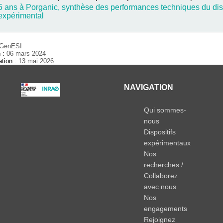
5 ans à Porganic, synthèse des performances techniques du disp
expérimental
GenESI
n :
06 mars 2024
ation :
13 mai 2026
NAVIGATION
Qui sommes-
nous
Dispositifs
expérimentaux
Nos
recherches /
Collaborez
avec nous
Nos
engagements
Rejoignez